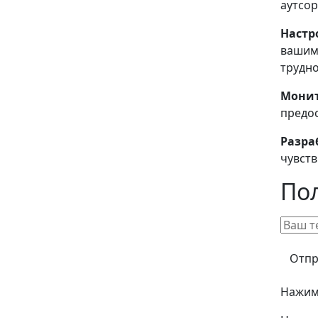
аутсор
Настр
вашим
трудно
Монит
предос
Разра
чувств
По
Нажима