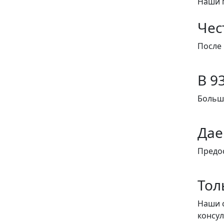
Наши 
Чес
После 
В 9
Больши
Дае
Предо
Тол
Наши с
консу