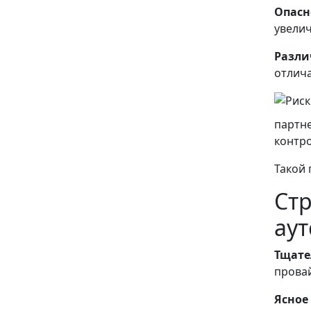
Опасн
увелич
Различ
отлича
партне
контро
Такой 
Стр
аут
Тщате
провай
Ясное