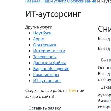
Главная
Наши услуги
Обслуживание
ИТ-аут
ИТ-аутсорсинг
Сни
Другие услуги
Ноутбуки
Выезд 
Apple
Оргтехника
Выезд 
Интернет и сети
Телевизоры
Вызв
Данные и файлы
Основ
Видеонаблюдение
Выезд 
Компьютеры
от 0 ру
ИТ-аутсорсинг
Зака
Скидка на все работы
15%
при
Аутсор
заказе с сайта!
бизне
котор
Оставить заявку