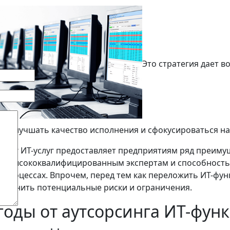
Это стратегия дает 
ы, улучшать качество исполнения и сфокусироваться н
синг ИТ-услуг предоставляет предприятиям ряд преиму
п к высококвалифицированным экспертам и способность
-процессах. Впрочем, перед тем как переложить ИТ-фу
оценить потенциальные риски и ограничения.
оды от аутсорсинга ИТ-фун