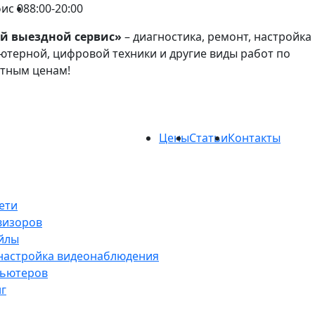
фис 08
8:00-20:00
й выездной сервис»
– диагностика, ремонт, настройка
терной, цифровой техники и другие виды работ по
атным ценам!
Цены
Статьи
Контакты
ети
визоров
йлы
 настройка видеонаблюдения
пьютеров
нг