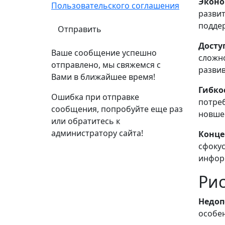
Эконо
Пользовательского соглашения
развит
поддер
Досту
Ваше сообщение успешно
сложно
отправлено, мы свяжемся с
развив
Вами в ближайшее время!
Гибко
Ошибка при отправке
потреб
сообщения, попробуйте еще раз
новше
или обратитесь к
администратору сайта!
Конце
сфокус
инфор
Рис
Недоп
особен