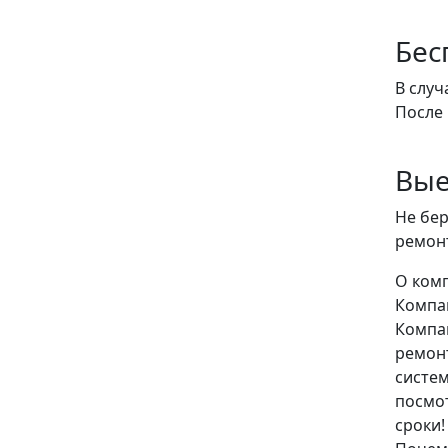
Бес
В случ
После 
Вые
Не бер
ремон
О ком
Компа
Компан
ремонт
систем
посмо
сроки!