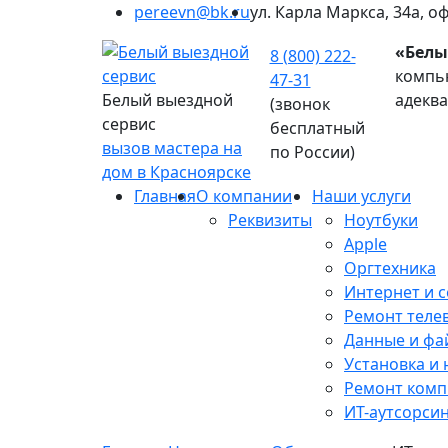
pereevn@bk.ru
ул. Карла Маркса, 34а, о
«Белы
8 (800) 222-
компью
47-31
Белый выездной
адекв
(звонок
сервис
бесплатный
вызов мастера на
по России)
дом в Красноярске
Главная
О компании
Наши услуги
Реквизиты
Ноутбуки
Apple
Оргтехника
Интернет и с
Ремонт теле
Данные и фа
Установка и
Ремонт ком
ИТ-аутсорси